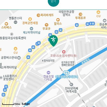
닫기
50m