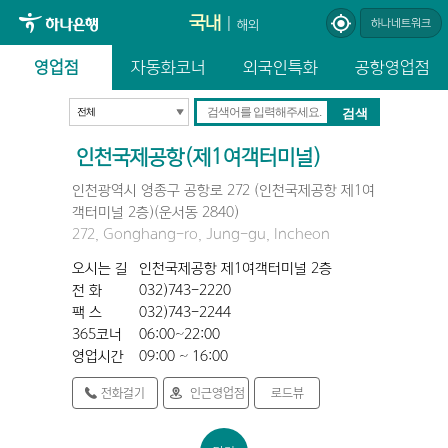
국내
|
하나네트워크
해외
영업점
자동화코너
외국인특화
공항영업점
인천국제공항(제1여객터미널)
인천광역시 영종구 공항로 272 (인천국제공항 제1여
객터미널 2층)(운서동 2840)
272, Gonghang-ro, Jung-gu, Incheon
오시는 길
인천국제공항 제1여객터미널 2층
전 화
032)743-2220
팩 스
032)743-2244
365코너
06:00~22:00
영업시간
09:00 ~ 16:00
전화걸기
인근영업점
로드뷰