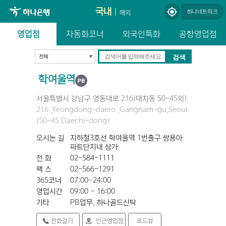
국내
|
하나네트워크
해외
영업점
자동화코너
외국인특화
공항영업점
학여울역
서울특별시 강남구 영동대로 216(대치동 50-45외)
216 ,Yeongdong-daero ,Gangnam-gu,Seoul
(50-45 Daechi-dong)
오시는 길
지하철3호선 학여울역 1번출구 쌍용아
파트단지내 상가
전 화
02-584-1111
팩 스
02-566-1291
365코너
07:00~24:00
영업시간
09:00 ~ 16:00
기타
PB업무, 하나골드신탁
전화걸기
인근영업점
로드뷰