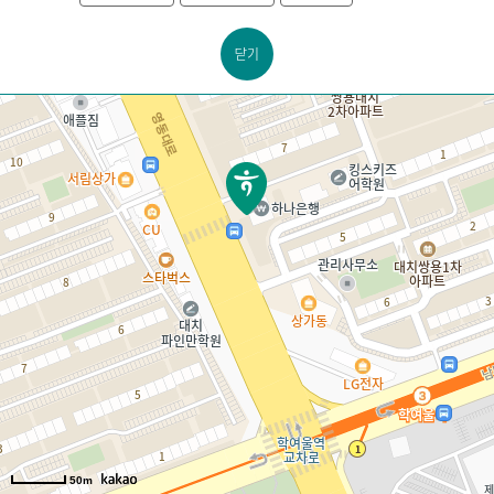
닫기
50m