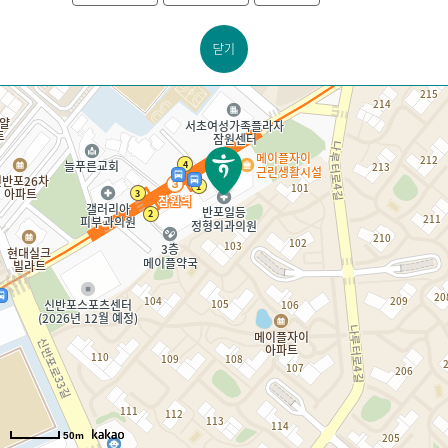
닫기
50m