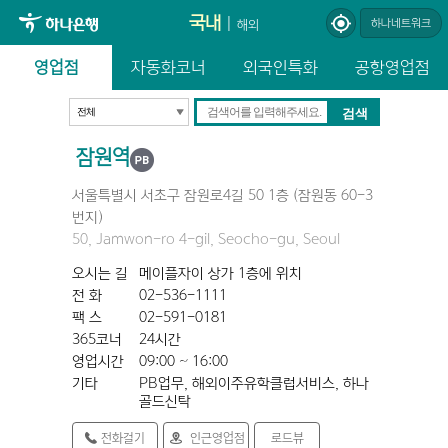
국내
|
하나네트워크
해외
영업점
자동화코너
외국인특화
공항영업점
잠원역
서울특별시 서초구 잠원로4길 50 1층 (잠원동 60-3
번지)
50, Jamwon-ro 4-gil, Seocho-gu, Seoul
오시는 길
메이플자이 상가 1층에 위치
전 화
02-536-1111
팩 스
02-591-0181
365코너
24시간
영업시간
09:00 ~ 16:00
기타
PB업무, 해외이주유학클럽서비스, 하나
골드신탁
전화걸기
인근영업점
로드뷰