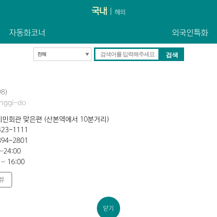
국내
|
해외
자동화코너
외국인특화
8)
onggi-do
시민회관 맞은편 (산본역에서 10분거리)
423-1111
394-2801
~24:00
 ~ 16:00
뷰
닫기