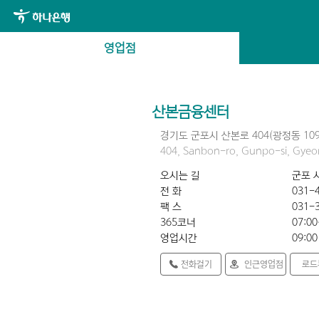
영업점
산본금융센터
경기도 군포시 산본로 404(광정동 109
404, Sanbon-ro, Gunpo-si, Gye
오시는 길
군포 
전 화
031-
팩 스
031-
365코너
07:00
영업시간
09:00
전화걸기
인근영업점
로드