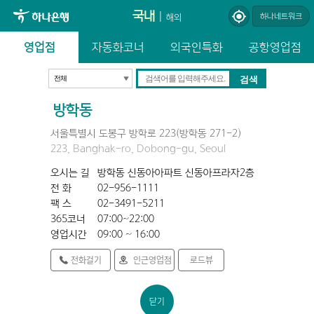
국내
|
하나네트워크
해외
영업점
자동화코너
외국인특화
공항영업점
방학동
서울특별시 도봉구 방학로 223(방학동 271-2)
223, Banghak-ro, Dobong-gu, Seoul
오시는 길
방학동 신동아아파트 신동아프라자2층
전 화
02-956-1111
팩 스
02-3491-5211
365코너
07:00~22:00
영업시간
09:00 ~ 16:00
전화걸기
인근영업점
로드뷰
닫기